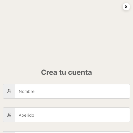
0
¡Oferta!