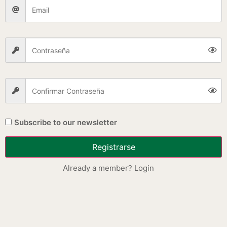
Quiero recibir los chismes
Subscribe to our newsletter
Taller: Lomo Relleno
Registrarse
Already a member? Login
Añadir al carrito
Receta taller de Lomo Relleno!