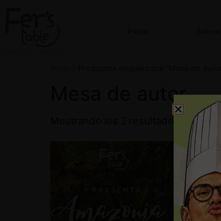
Inicio
Sobre
Inicio
/ Productos etiquetados “Mesa de auto
Mesa de autor
Mostrando los 2 resultados