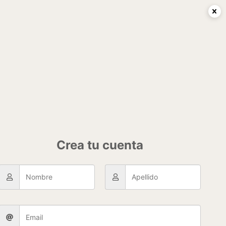
0
tacto