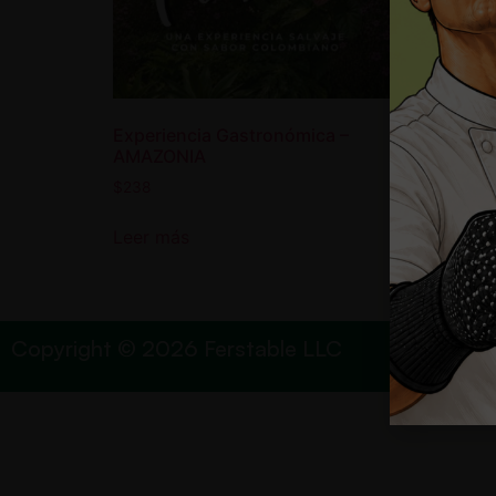
Experiencia Gastronómica –
Experi
AMAZONIA
Mesa d
$
238
$
239
Leer más
Leer 
Copyright © 2026 Ferstable LLC