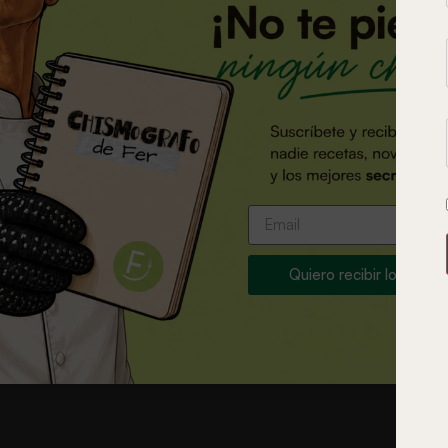
encia Gastronómica -
e autor
más
Quiero recibir los chis