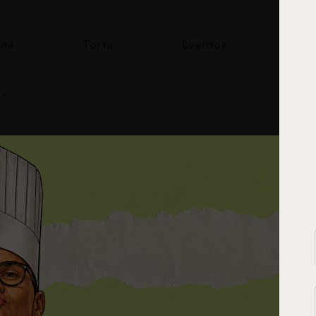
 mi
Torta
Eventos
Con
r”